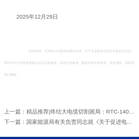
	2025年12月29日

特别声明：天泽电力转载其他网站内容，出于传递更多信息而非盈利之目的，
同时并不代表赞成其观点或证实其描述，内容仅供参考。版权归原作者所有，若有侵权，请联系
我们删除。
上一篇：精品推荐|终结大电缆切割困局：RTC-140液压切刀的专业解法
下一篇：国家能源局有关负责同志就《关于促进电网高质量发展的指导意见》答记者问