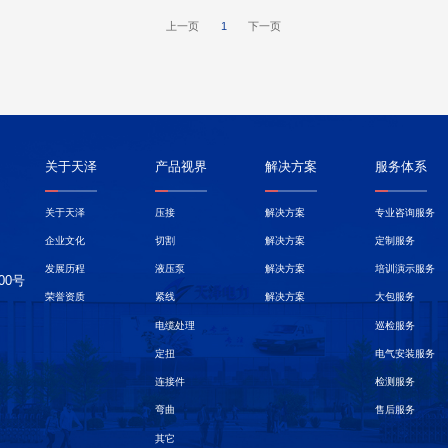
上一页
1
下一页
关于天泽
产品视界
解决方案
服务体系
关于天泽
压接
解决方案
专业咨询服务
企业文化
切割
解决方案
定制服务
发展历程
液压泵
解决方案
培训演示服务
00号
荣誉资质
紧线
解决方案
大包服务
电缆处理
巡检服务
定扭
电气安装服务
连接件
检测服务
弯曲
售后服务
其它