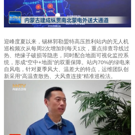
迎峰度夏以来，锡林郭勒盟特高压胜利站内的无人机
巡检频次从每周2次增加到每天1次，重点排查导线过
热、绝缘子破损等隐患，同时配合地面可视化监控系
统，形成“空中+地面”的双重保障。站内70%的绿电来
自风电，针对夏季风大、温差大的特点，运维团队创
新采用“高温查散热、大风查连接”精准巡检法。