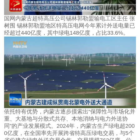
国网内蒙古超特高压公司锡林郭勒盟输电工区主任 张
树围 锡林郭勒盟地区特高压电网今年累计外送电量已
经超过440亿度，其中绿电148亿度，占比33.6%。
依托特有优势，内蒙古逐步摸索出“保障性与市场化并
重、大基地与分散式共存、本地消纳与电力外送协
同”的产业发展模式。2024年，内蒙古生产绿电超200
0亿度，在全国率先开展跨省特高压绿电交易，与5个