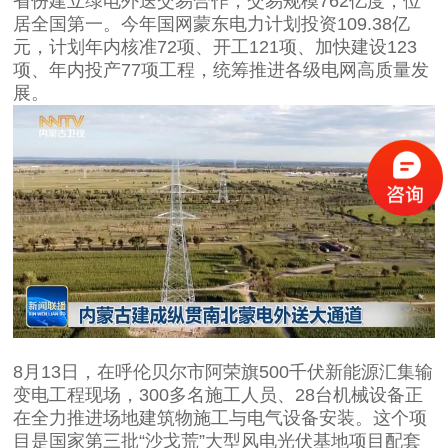
省份建立绿电外送交易合作，交易规模762亿度，位
居全国第一。今年国网蒙东电力计划投资109.38亿
元，计划年内核准72项、开工121项、加快建设123
项、年内投产77项工程，统筹推进各级电网高质量发
展。
8月13日，在呼伦贝尔市阿荣旗500千伏新能源汇集输
变电工程现场，300多名施工人员、28台机械设备正
在全力推进场地建筑物施工与电气设备安装。这个项
目是国家第三批“沙戈荒”大型风电光伏基地项目配套